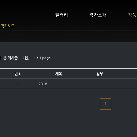
갤러리
작가소개
작품
작가노트
총 게시물
1
건,
1
/ 1 page
번호
제목
첨부
1
2018
1